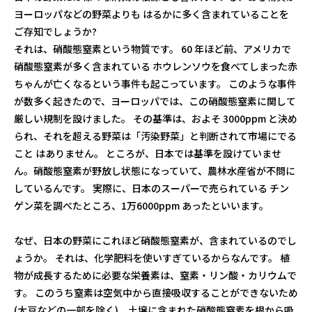
ヨーロッパなどの野菜よりも はるかに多く含まれていることを
ご存知でしょうか?
それは、硝酸態窒素という物質です。 60 年ほど前、アメリカで
硝酸態窒素が多く含まれている ホウレンソウを食べてしまった赤
ちゃんが亡くなるという事件も起こっています。 このような事件
が数多く起きたので、ヨーロッパでは、この硝酸態窒素に関して
厳しい規制を設けました。 その基準は、およそ 3000ppm と決め
られ、それを超える野菜は「汚染野菜」と判断されて市場にでる
こと はありません。 ところが、日本では基準を設けていませ
ん。硝酸態窒素が野放し状態になっていて、農林水産省が不問に
しているんです。 実際に、日本のスーパーで売られている チン
ゲン菜を調べたところ、1万6000ppm あったといいます。
なぜ、日本の野菜にこれほど硝酸態窒素が、含まれているのでし
ょうか。 それは、化学肥料を使いすぎているからなんです。 植
物が成長するために必要な栄養素は、窒素・リン酸・カリウムで
す。 このうち窒素は空気中から直接吸収することができないため
(大豆などの一部を除く)、土壌に含まれた硝酸態窒素を根から吸