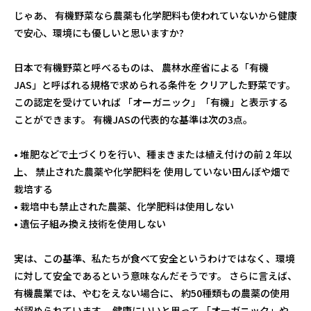
じゃあ、 有機野菜なら農薬も化学肥料も使われていないから健康
で安心、環境にも優しいと思いますか?
日本で有機野菜と呼べるものは、 農林水産省による「有機
JAS」と呼ばれる規格で求められる条件を クリアした野菜です。
この認定を受けていれば 「オーガニック」「有機」と表示する
ことができます。 有機JASの代表的な基準は次の3点。
• 堆肥などで土づくりを行い、種まきまたは植え付けの前 2 年以
上、 禁止された農薬や化学肥料を 使用していない田んぼや畑で
栽培する
• 栽培中も禁止された農薬、化学肥料は使用しない
• 遺伝子組み換え技術を使用しない
実は、この基準、私たちが食べて安全というわけではなく、環境
に対して安全であるという意味なんだそうです。 さらに言えば、
有機農業では、やむをえない場合に、 約50種類もの農薬の使用
が認められています。 健康にいいと思って 「オーガニック」や