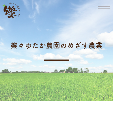
樂々ゆたか農園のめざす農業